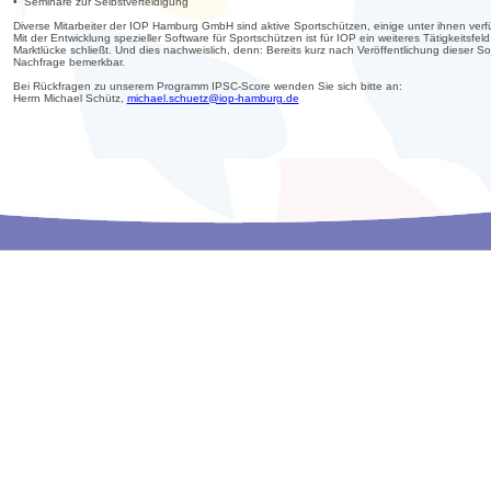
• Seminare zur Selbstverteidigung
Diverse Mitarbeiter der IOP Hamburg GmbH sind aktive Sportschützen, einige unter ihnen verfü
Mit der Entwicklung spezieller Software für Sportschützen ist für IOP ein weiteres Tätigkeits
Marktlücke schließt. Und dies nachweislich, denn: Bereits kurz nach Veröffentlichung dieser 
Nachfrage bemerkbar.
Bei Rückfragen zu unserem Programm IPSC-Score wenden Sie sich bitte an:
Herrn Michael Schütz,
michael.schuetz@iop-hamburg.de