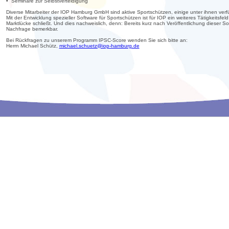
• Seminare zur Selbstverteidigung
Diverse Mitarbeiter der IOP Hamburg GmbH sind aktive Sportschützen, einige unter ihnen verfü
Mit der Entwicklung spezieller Software für Sportschützen ist für IOP ein weiteres Tätigkeits
Marktlücke schließt. Und dies nachweislich, denn: Bereits kurz nach Veröffentlichung dieser 
Nachfrage bemerkbar.
Bei Rückfragen zu unserem Programm IPSC-Score wenden Sie sich bitte an:
Herrn Michael Schütz,
michael.schuetz@iop-hamburg.de