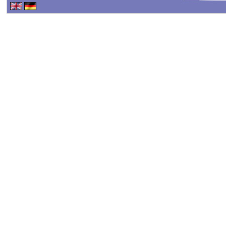
Haftungsausschluss - 
Haftung für Inhalte
Alle Inhalte unseres Int
erstellt. Für die Richtig
keine Gewähr übernehme
Inhalte auf diesen Seit
TMG sind wir als Dienste
fremde Informationen z
rechtswidrige Tätigkeit
Nutzung von Informatio
Eine diesbezügliche Haf
konkreten Rechtsverlet
werden wir diese Inhalt
Haftungsbeschränkung
Unsere Webseite enthält 
oder indirekt verlinkten
"externen Links" auch k
der externen Links sind 
verantwortlich.
Die externen Links wur
überprüft und waren im Z