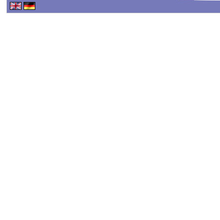
Haftungsausschluss - 
Haftung für Inhalte
Alle Inhalte unseres Int
erstellt. Für die Richtig
keine Gewähr übernehme
Inhalte auf diesen Seit
TMG sind wir als Dienste
fremde Informationen z
rechtswidrige Tätigkeit
Nutzung von Informatio
Eine diesbezügliche Haf
konkreten Rechtsverlet
werden wir diese Inhalt
Haftungsbeschränkung
Unsere Webseite enthält 
oder indirekt verlinkten
"externen Links" auch k
der externen Links sind 
verantwortlich.
Die externen Links wur
überprüft und waren im Z