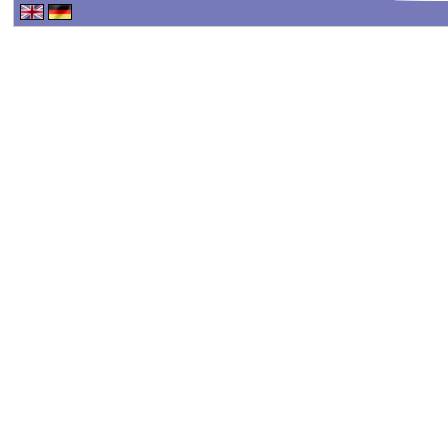
Haftungsausschluss - 
Haftung für Inhalte
Alle Inhalte unseres Int
erstellt. Für die Richtig
keine Gewähr übernehme
Inhalte auf diesen Seit
TMG sind wir als Dienste
fremde Informationen z
rechtswidrige Tätigkeit
Nutzung von Informatio
Eine diesbezügliche Haf
konkreten Rechtsverlet
werden wir diese Inhalt
Haftungsbeschränkung
Unsere Webseite enthält 
oder indirekt verlinkten
"externen Links" auch k
der externen Links sind 
verantwortlich.
Die externen Links wur
überprüft und waren im Z