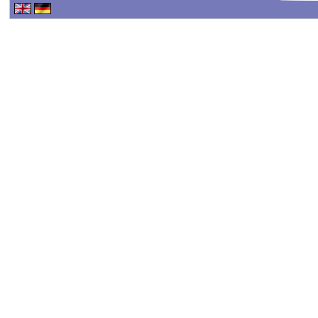
Haftungsausschluss - 
Haftung für Inhalte
Alle Inhalte unseres Int
erstellt. Für die Richtig
keine Gewähr übernehme
Inhalte auf diesen Seit
TMG sind wir als Dienste
fremde Informationen z
rechtswidrige Tätigkeit
Nutzung von Informatio
Eine diesbezügliche Haf
konkreten Rechtsverlet
werden wir diese Inhalt
Haftungsbeschränkung
Unsere Webseite enthält 
oder indirekt verlinkten
"externen Links" auch k
der externen Links sind 
verantwortlich.
Die externen Links wur
überprüft und waren im Z