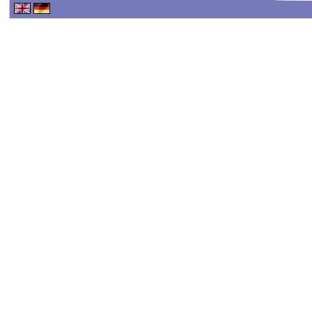
Haftungsausschluss - 
Haftung für Inhalte
Alle Inhalte unseres Int
erstellt. Für die Richtig
keine Gewähr übernehme
Inhalte auf diesen Seit
TMG sind wir als Dienste
fremde Informationen z
rechtswidrige Tätigkeit
Nutzung von Informatio
Eine diesbezügliche Haf
konkreten Rechtsverlet
werden wir diese Inhalt
Haftungsbeschränkung
Unsere Webseite enthält 
oder indirekt verlinkten
"externen Links" auch k
der externen Links sind 
verantwortlich.
Die externen Links wur
überprüft und waren im Z