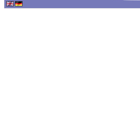
Haftungsausschluss - 
Haftung für Inhalte
Alle Inhalte unseres Int
erstellt. Für die Richtig
keine Gewähr übernehme
Inhalte auf diesen Seit
TMG sind wir als Dienste
fremde Informationen z
rechtswidrige Tätigkeit
Nutzung von Informatio
Eine diesbezügliche Haf
konkreten Rechtsverlet
werden wir diese Inhalt
Haftungsbeschränkung
Unsere Webseite enthält 
oder indirekt verlinkten
"externen Links" auch k
der externen Links sind 
verantwortlich.
Die externen Links wur
überprüft und waren im Z