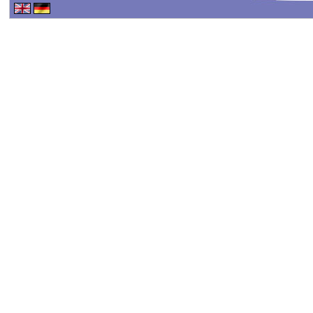
Haftungsausschluss - 
Haftung für Inhalte
Alle Inhalte unseres Int
erstellt. Für die Richtig
keine Gewähr übernehme
Inhalte auf diesen Seit
TMG sind wir als Dienste
fremde Informationen z
rechtswidrige Tätigkeit
Nutzung von Informatio
Eine diesbezügliche Haf
konkreten Rechtsverlet
werden wir diese Inhalt
Haftungsbeschränkung
Unsere Webseite enthält 
oder indirekt verlinkten
"externen Links" auch k
der externen Links sind 
verantwortlich.
Die externen Links wur
überprüft und waren im Z