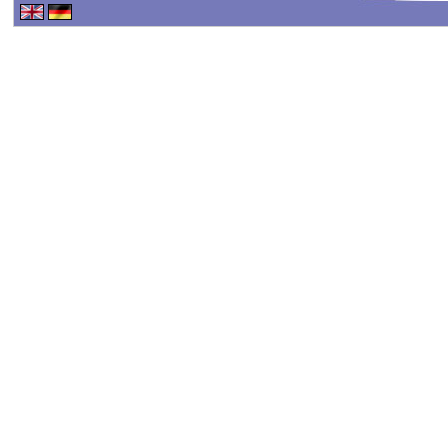
Haftungsausschluss - 
Haftung für Inhalte
Alle Inhalte unseres Int
erstellt. Für die Richtig
keine Gewähr übernehme
Inhalte auf diesen Seit
TMG sind wir als Dienste
fremde Informationen z
rechtswidrige Tätigkeit
Nutzung von Informatio
Eine diesbezügliche Haf
konkreten Rechtsverlet
werden wir diese Inhalt
Haftungsbeschränkung
Unsere Webseite enthält 
oder indirekt verlinkten
"externen Links" auch k
der externen Links sind 
verantwortlich.
Die externen Links wur
überprüft und waren im Z