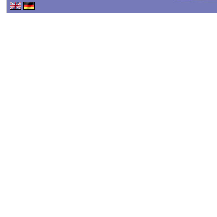
Haftungsausschluss - 
Haftung für Inhalte
Alle Inhalte unseres Int
erstellt. Für die Richtig
keine Gewähr übernehme
Inhalte auf diesen Seit
TMG sind wir als Dienste
fremde Informationen z
rechtswidrige Tätigkeit
Nutzung von Informatio
Eine diesbezügliche Haf
konkreten Rechtsverlet
werden wir diese Inhalt
Haftungsbeschränkung
Unsere Webseite enthält 
oder indirekt verlinkten
"externen Links" auch k
der externen Links sind 
verantwortlich.
Die externen Links wur
überprüft und waren im Z