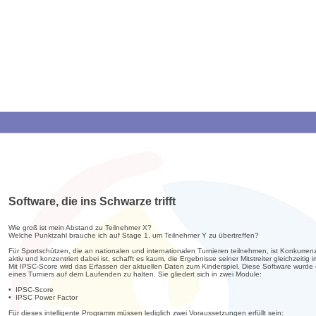
Software, die ins Schwarze trifft
Wie groß ist mein Abstand zu Teilnehmer X?
Welche Punktzahl brauche ich auf Stage 1, um Teilnehmer Y zu übertreffen?
Für Sportschützen, die an nationalen und internationalen Turnieren teilnehmen, ist Konkurr
aktiv und konzentriert dabei ist, schafft es kaum, die Ergebnisse seiner Mitstreiter gleichzeitig
Mit IPSC-Score wird das Erfassen der aktuellen Daten zum Kinderspiel. Diese Software wurde
eines Turniers auf dem Laufenden zu halten. Sie gliedert sich in zwei Module:
• IPSC-Score
• IPSC Power Factor
Für dieses intelligente Programm müssen lediglich zwei Voraussetzungen erfüllt sein: