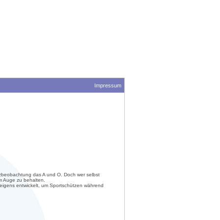
Impressum
enzbeobachtung das A und O. Doch wer selbst
 im Auge zu behalten.
 eigens entwickelt, um Sportschützen während