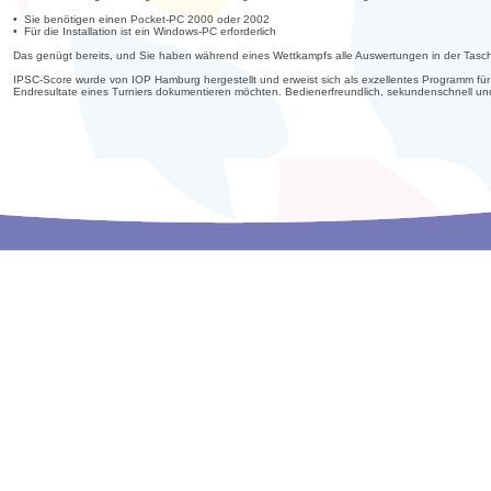
• Sie benötigen einen Pocket-PC 2000 oder 2002
• Für die Installation ist ein Windows-PC erforderlich
Das genügt bereits, und Sie haben während eines Wettkampfs alle Auswertungen in der Tasc
IPSC-Score wurde von IOP Hamburg hergestellt und erweist sich als exzellentes Programm für
Endresultate eines Turniers dokumentieren möchten. Bedienerfreundlich, sekundenschnell u