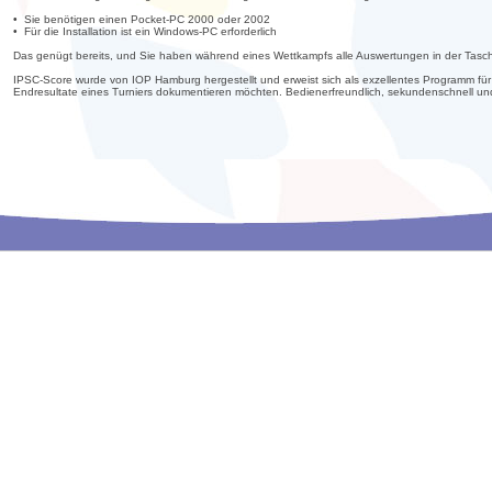
• Sie benötigen einen Pocket-PC 2000 oder 2002
• Für die Installation ist ein Windows-PC erforderlich
Das genügt bereits, und Sie haben während eines Wettkampfs alle Auswertungen in der Tasc
IPSC-Score wurde von IOP Hamburg hergestellt und erweist sich als exzellentes Programm für
Endresultate eines Turniers dokumentieren möchten. Bedienerfreundlich, sekundenschnell u