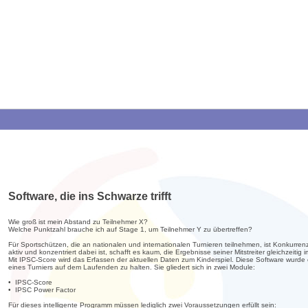
Software, die ins Schwarze trifft
Wie groß ist mein Abstand zu Teilnehmer X?
Welche Punktzahl brauche ich auf Stage 1, um Teilnehmer Y zu übertreffen?
Für Sportschützen, die an nationalen und internationalen Turnieren teilnehmen, ist Konkurr
aktiv und konzentriert dabei ist, schafft es kaum, die Ergebnisse seiner Mitstreiter gleichzeitig
Mit IPSC-Score wird das Erfassen der aktuellen Daten zum Kinderspiel. Diese Software wurde
eines Turniers auf dem Laufenden zu halten. Sie gliedert sich in zwei Module:
• IPSC-Score
• IPSC Power Factor
Für dieses intelligente Programm müssen lediglich zwei Voraussetzungen erfüllt sein: