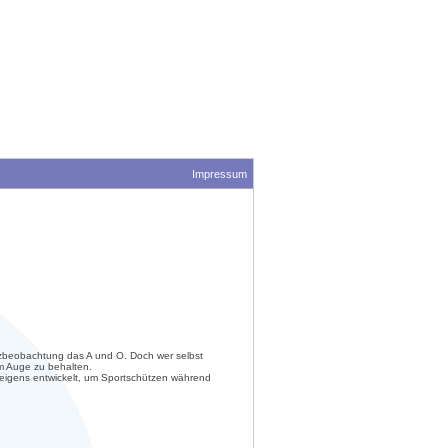
Impressum
enzbeobachtung das A und O. Doch wer selbst
 im Auge zu behalten.
 eigens entwickelt, um Sportschützen während