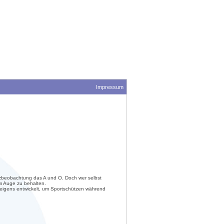
Impressum
enzbeobachtung das A und O. Doch wer selbst
 im Auge zu behalten.
 eigens entwickelt, um Sportschützen während