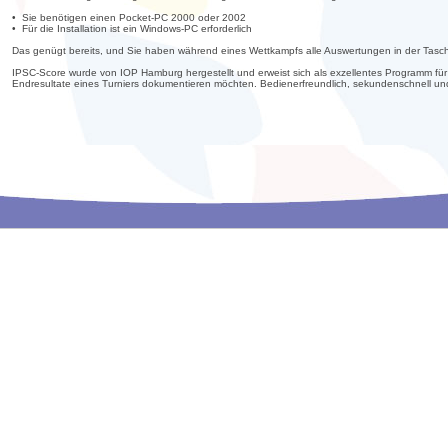
• Sie benötigen einen Pocket-PC 2000 oder 2002
• Für die Installation ist ein Windows-PC erforderlich
Das genügt bereits, und Sie haben während eines Wettkampfs alle Auswertungen in der Tasc
IPSC-Score wurde von IOP Hamburg hergestellt und erweist sich als exzellentes Programm für
Endresultate eines Turniers dokumentieren möchten. Bedienerfreundlich, sekundenschnell u