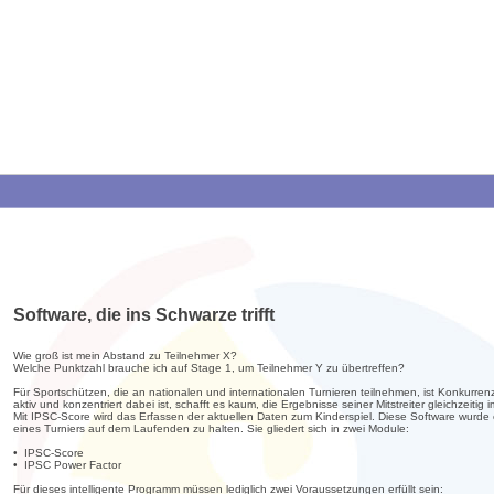
Software, die ins Schwarze trifft
Wie groß ist mein Abstand zu Teilnehmer X?
Welche Punktzahl brauche ich auf Stage 1, um Teilnehmer Y zu übertreffen?
Für Sportschützen, die an nationalen und internationalen Turnieren teilnehmen, ist Konkurr
aktiv und konzentriert dabei ist, schafft es kaum, die Ergebnisse seiner Mitstreiter gleichzeitig
Mit IPSC-Score wird das Erfassen der aktuellen Daten zum Kinderspiel. Diese Software wurde
eines Turniers auf dem Laufenden zu halten. Sie gliedert sich in zwei Module:
• IPSC-Score
• IPSC Power Factor
Für dieses intelligente Programm müssen lediglich zwei Voraussetzungen erfüllt sein: