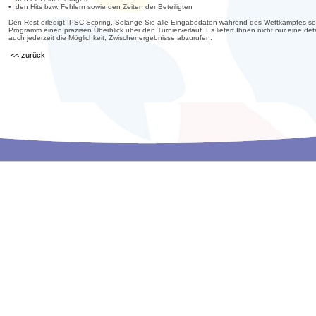
• den Hits bzw. Fehlern sowie den Zeiten der Beteiligten
Den Rest erledigt IPSC-Scoring. Solange Sie alle Eingabedaten während des Wettkampfes sorgf
Programm einen präzisen Überblick über den Turnierverlauf. Es liefert Ihnen nicht nur eine d
auch jederzeit die Möglichkeit, Zwischenergebnisse abzurufen.
<< zurück