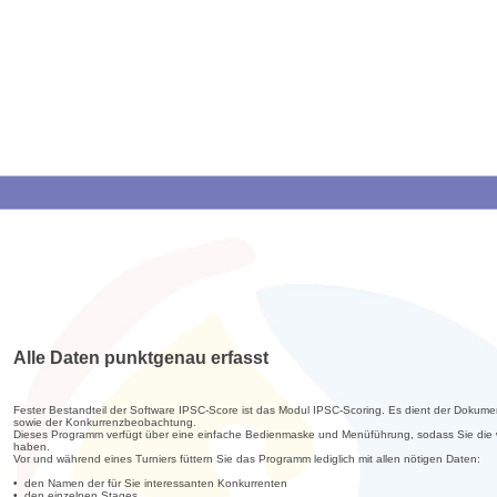
Alle Daten punktgenau erfasst
Fester Bestandteil der Software IPSC-Score ist das Modul IPSC-Scoring. Es dient der Dokume
sowie der Konkurrenzbeobachtung.
Dieses Programm verfügt über eine einfache Bedienmaske und Menüführung, sodass Sie die w
haben.
Vor und während eines Turniers füttern Sie das Programm lediglich mit allen nötigen Daten:
• den Namen der für Sie interessanten Konkurrenten
• den einzelnen Stages