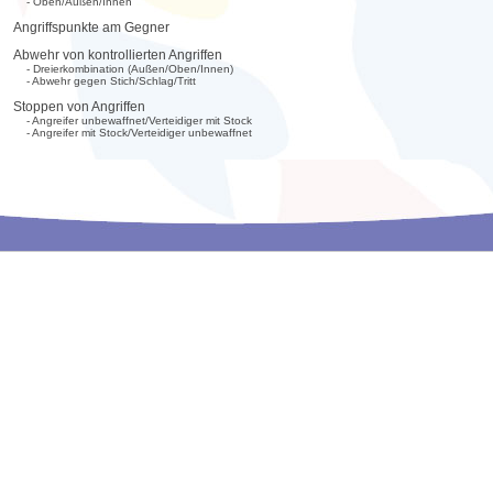
- Oben/Außen/Innen
Angriffspunkte am Gegner
Abwehr von kontrollierten Angriffen
- Dreierkombination (Außen/Oben/Innen)
- Abwehr gegen Stich/Schlag/Tritt
Stoppen von Angriffen
- Angreifer unbewaffnet/Verteidiger mit Stock
- Angreifer mit Stock/Verteidiger unbewaffnet