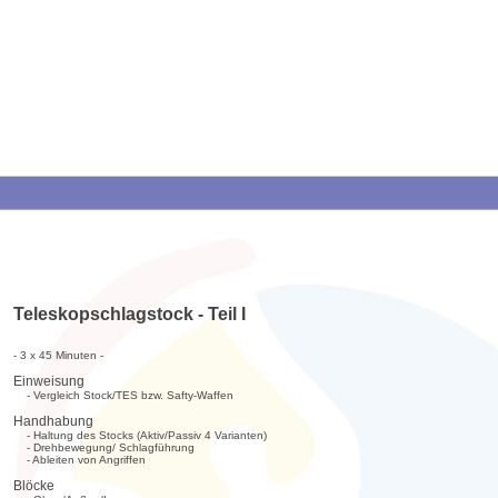
Teleskopschlagstock - Teil I
- 3 x 45 Minuten -
Einweisung
- Vergleich Stock/TES bzw. Safty-Waffen
Handhabung
- Haltung des Stocks (Aktiv/Passiv 4 Varianten)
- Drehbewegung/ Schlagführung
- Ableiten von Angriffen
Blöcke