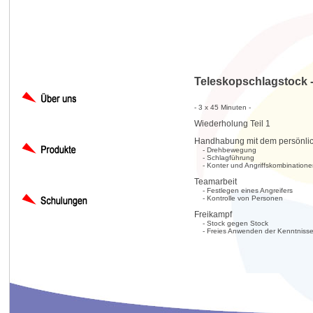
Teleskopschlagstock - T
- 3 x 45 Minuten -
Wiederholung Teil 1
Handhabung mit dem persönlic
- Drehbewegung
- Schlagführung
- Konter und Angriffskombinatione
Teamarbeit
- Festlegen eines Angreifers
- Kontrolle von Personen
Freikampf
- Stock gegen Stock
- Freies Anwenden der Kenntniss